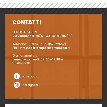
CHI SIAMO
CONTATTI
EDILTRE ERRE S.R.L.
PRODOTTI
Via Zanardelli, 20/A - 43126 PARMA (PR)
Telefono:
0521 570386
,
0521 294594
Mail:
info@ediltrerapettiserramenti.it
SERVIZI
Orari di apertura
Lunedì – venerdì: 09:30 –12:30 e
15:30–18:30
CONTATTI
Facebook
Instagram
0521 570386
0521 294594