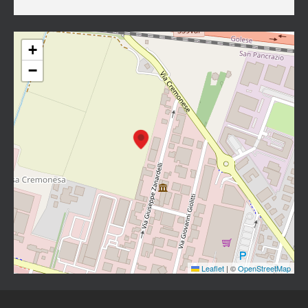
+
−
Leaflet
|
©
OpenStreetMap