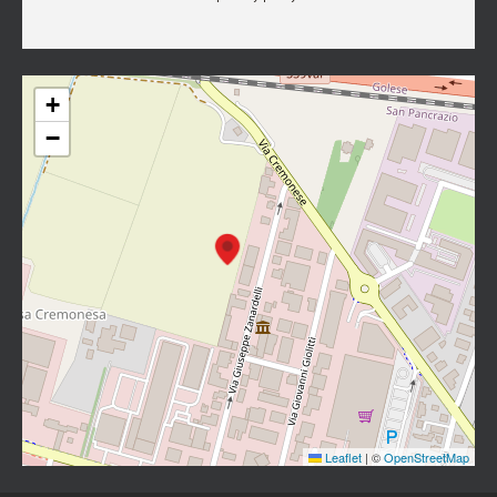
+
−
Leaflet
|
©
OpenStreetMap