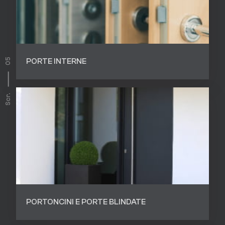
HOME
CHI SIAMO
PORTE INTERNE
05
PRODOTTI
Scr.
SERVIZI
CONTATTI
0521 570386
PORTONCINI E PORTE BLINDATE
0521 294594