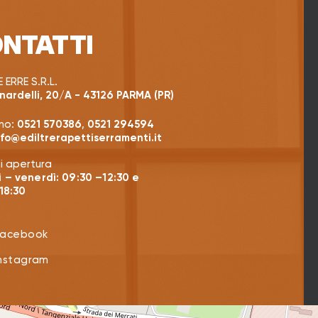
NTATTI
 ERRE S.R.L.
nardelli, 20/A - 43126 PARMA (PR)
no:
0521 570386
,
0521 294594
nfo@ediltrerapettiserramenti.it
di apertura
 – venerdì: 09:30 –12:30 e
18:30
Facebook
Instagram