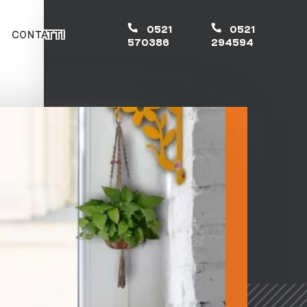
0521
0521
CONTATTI
570386
294594