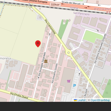
Leaflet
|
©
OpenStreetMap