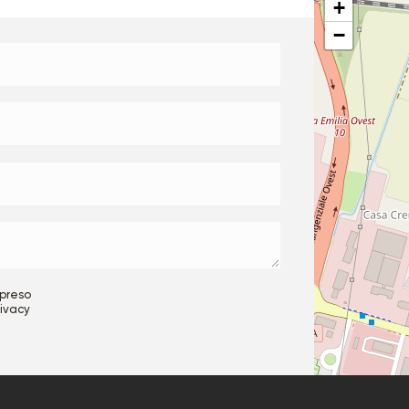
+
−
 preso
rivacy