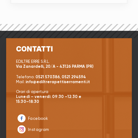
CONTATTI
EDILTRE ERRE S.R.L.
Via Zanardelli, 20/A - 43126 PARMA (PR)
Telefono:
0521 570386
,
0521 294594
Mail:
info@ediltrerapettiserramenti.it
Orari di apertura
Lunedì – venerdì: 09:30 –12:30 e
15:30–18:30
Facebook
Instagram