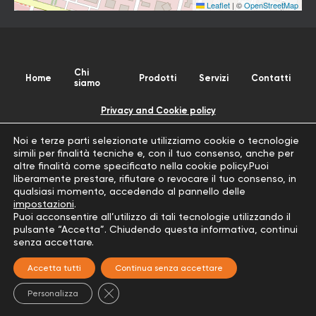
Leaflet
|
©
OpenStreetMap
Chi
Home
Prodotti
Servizi
Contatti
siamo
Privacy and Cookie policy
Informativa trattamento dati personali
Noi e terze parti selezionate utilizziamo cookie o tecnologie
simili per finalità tecniche e, con il tuo consenso, anche per
altre finalità come specificato nella cookie policy.Puoi
EDILTRE ERRE S.R.L.
liberamente prestare, rifiutare o revocare il tuo consenso, in
qualsiasi momento, accedendo al pannello delle
Partita Iva:
02558830341
impostazioni
.
Copyright ©
2026 Tutti i diritti riservati.
Puoi acconsentire all’utilizzo di tali tecnologie utilizzando il
pulsante “Accetta”. Chiudendo questa informativa, continui
senza accettare.
EDILTRE ERRE S.R.L. ha scelto
Accetta tutti
Continua senza accettare
Close GDPR Cookie Banner
Personalizza