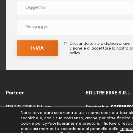
Cliccando su invia dichiari di aver
visione e di accettare la nostra
p
policy
Partner
EDILTRE ERRE S.R.L.
EDILTRE ERRE S.R.L. ha
Partita Iva:
02558830
Noi e terze parti selezionate utilizziamo cookie o tecnolog
scelto
Copyright ©
2026 Tutt
tecniche e, con il tuo consenso, anche per altre finalità
riservati.
cookie policy.Puoi liberamente prestare, rifiutare o revoc
qualsiasi momento, accedendo al pannello delle
impost