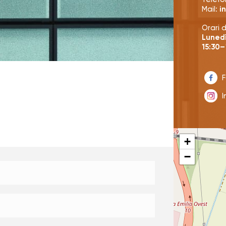
Mail:
i
Orari 
Lunedì
15:30–
+
−