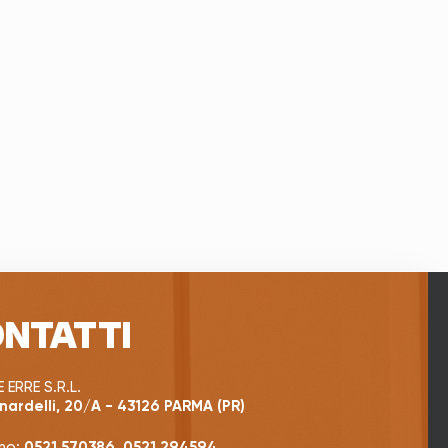
NTATTI
 ERRE S.R.L.
nardelli, 20/A - 43126 PARMA (PR)
no:
0521 570386
,
0521 294594