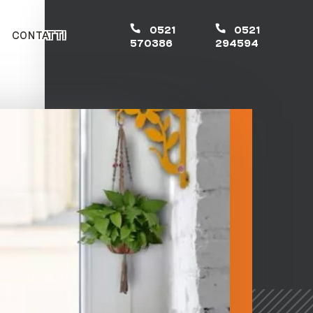
0521
0521
CONTATTI
570386
294594