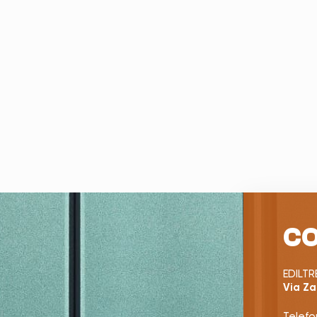
CO
EDILTRE
Via Za
Telefo