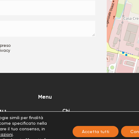
 preso
rivacy
Menu
Chi
341
Home
Prodotti
Servizi
siamo
ie simili per finalità
i i diritti
 come specificato nella
are il tuo consenso, in
Accetta tutti
Con
azioni
.